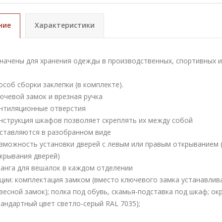
ние
Характеристики
начены для хранения одежды в производственных, спортивных и
особ сборки заклепки (в комплекте).
ючевой замок и врезная ручка
нтиляционные отверстия
нструкция шкафов позволяет скреплять их между собой
ставляются в разобранном виде
зможность установки дверей с левым или правым открыванием 
крывания дверей)
анга для вешалок в каждом отделении
ции: комплектация замком (вместо ключевого замка устанавлив
весной замок); полка под обувь, скамья-подставка под шкаф; окр
тандартный цвет светло-серый RAL 7035);