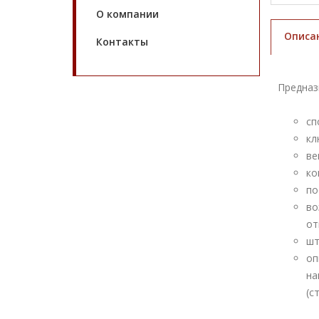
О компании
Описа
Контакты
Предназ
сп
кл
ве
ко
по
во
от
шт
оп
на
(с