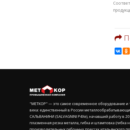
Соответ
продукц
П
"МЕТКОР" — это самое современное оборудование и т
века: единственный в России металлообрабатывающи
САЛЬВАНИНИ (SALVAGNINI P4Xe), начавший работу в 201
плазменная резка металла, гибка и штамповка (гибка 
производительных гибочных прессах итальянского п