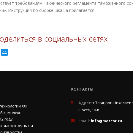
ствует требованиям Технического регламента таможенного сою
ии». Инструкция по сборке шкафа прилагается.
оделиться в социальных сетях
КОНТАКТЫ
Адрес:
г.Таганрог, Николаев
ехнологии ХХI
шоссе, 10-в
й комплекс
2 году,
Email:
info@metcor.ru
на высокоточных и
роизводства,